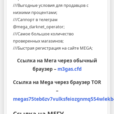
///
Выгодные условия для продавцов с
низкими процентами;
///
Саппорт в телеграм
@mega_darknet_operator
;
///
Самое большое количество
проверенных магазинов;
///
Быстрая регистрация на сайте MEGA;
Ссылка на Мега через обычный
браузер –
m3gas.cfd
Ссылка на Mega через браузер TOR
–
megas75teb6zv7vulksfeiozgnmq554wlekb
Ссылка на МЕГУ