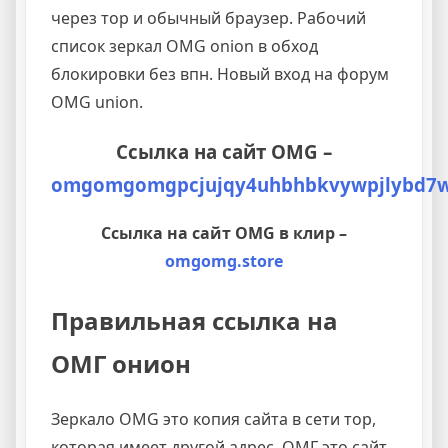
через тор и обычный браузер. Рабочий
список зеркал OMG onion в обход
блокировки без впн. Новый вход на форум
OMG union.
Ссылка на сайт OMG –
omgomgomgpcjujqy4uhbhbkvywpjlybd7wj
Ссылка на сайт OMG в клир –
omgomg.store
Правильная ссылка на
ОМГ онион
Зеркало OMG это копия сайта в сети тор,
которая имеет другой адрес. ОМГ это сайт,