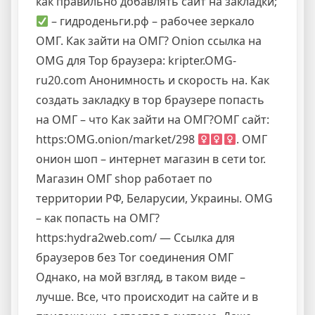
как правильно добавлять сайт на закладки;
– гидроденьги.рф – рабочее зеркало
ОМГ. Как зайти на ОМГ? Onion ссылка на
OMG для Тор браузера: kripter.OMG-
ru20.com Анонимность и скорость на. Как
создать закладку в тор браузере попасть
на ОМГ – что Как зайти на ОМГ?ОМГ сайт:
https:OMG.onion/market/298
. ОМГ
онион шоп – интернет магазин в сети tor.
Магазин ОМГ shop работает по
территории РФ, Беларусии, Украины. OMG
– как попасть на ОМГ?
https:hydrа2web.cоm/ — Ссылка для
браузеров без Tor соединения ОМГ
Однако, на мой взгляд, в таком виде –
лучше. Все, что происходит на сайте и в