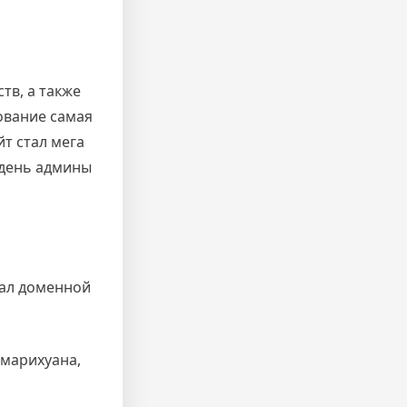
тв, а также
вование самая
т стал мега
 день админы
кал доменной
 марихуана,