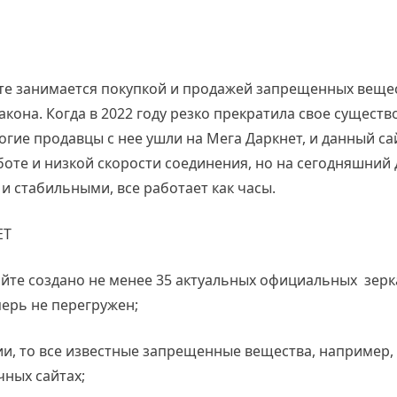
е занимается покупкой и продажей запрещенных вещес
акона. Когда в 2022 году резко прекратила свое сущест
гие продавцы с нее ушли на Мега Даркнет, и данный сай
боте и низкой скорости соединения, но на сегодняшний
и стабильными, все работает как часы.
ET
айте создано не менее 35 актуальных официальных зер
перь не перегружен;
ии, то все известные запрещенные вещества, например,
чных сайтах;