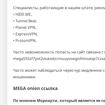
Специалисты, работающие в нашем штате, реком
• HIDE.ME,
• Tunnel Bear,
• Planet VPN,
• ExpressVPN,
• ProtonVPN.
Часто невозможность попасть на сайт связана с
mega555zf7yot2viukedzcmuuyooegofmnuexp7czxa
Часто может наблюдаться чересчур медленное сое
мошенники.
MEGA onion ссылка
По мнению Мориарти, который является ее с