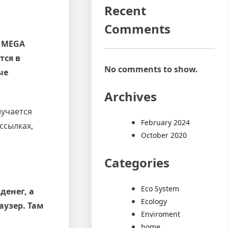
Recent
Comments
е MEGA
тся в
No comments to show.
ые
Archives
лучается
February 2024
ссылках,
October 2020
Categories
Eco System
денег, а
Ecology
аузер. Там
Enviroment
home